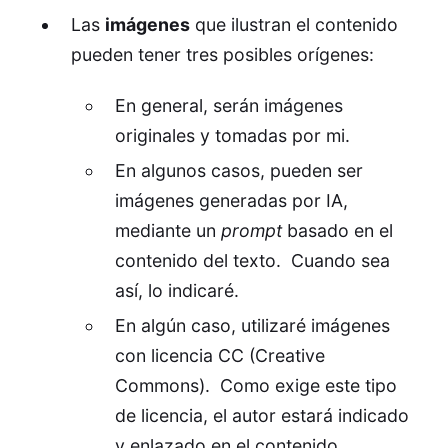
Las
imágenes
que ilustran el contenido
pueden tener tres posibles orígenes:
En general, serán imágenes
originales y tomadas por mi.
En algunos casos, pueden ser
imágenes generadas por IA,
mediante un
prompt
basado en el
contenido del texto. Cuando sea
así, lo indicaré.
En algún caso, utilizaré imágenes
con licencia CC (Creative
Commons). Como exige este tipo
de licencia, el autor estará indicado
y enlazado en el contenido.