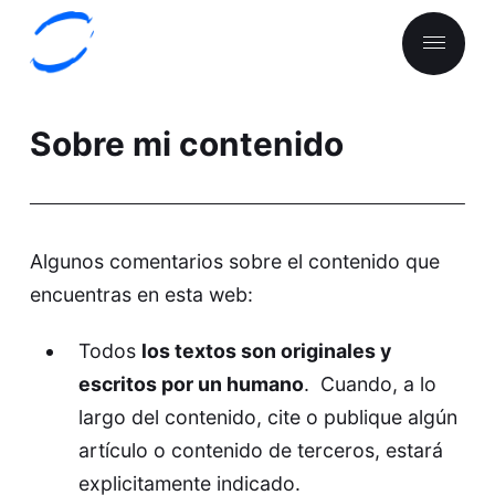
Sobre mi contenido
Algunos comentarios sobre el contenido que
encuentras en esta web:
Todos
los textos son originales y
escritos por un humano
. Cuando, a lo
largo del contenido, cite o publique algún
artículo o contenido de terceros, estará
explicitamente indicado.